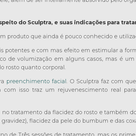
e, além de ser inteiramente absorvido pelo orga
peito do Sculptra, e suas indicações para trata
 um produto que ainda é pouco conhecido e utilizad
s potentes e com mas efeito em estimular a for
uco de volumização em alguns casos, mas é um 
do rosto quanto corporal.
ara
preenchimento facial
. O Sculptra faz com q
a com isso traz um rejuvenescimento real para
 no tratamento da flacidez do rosto e também do
gravidez), flacidez da pele do bumbum e das cox
de Três sessões de tratamento, mas os primeir