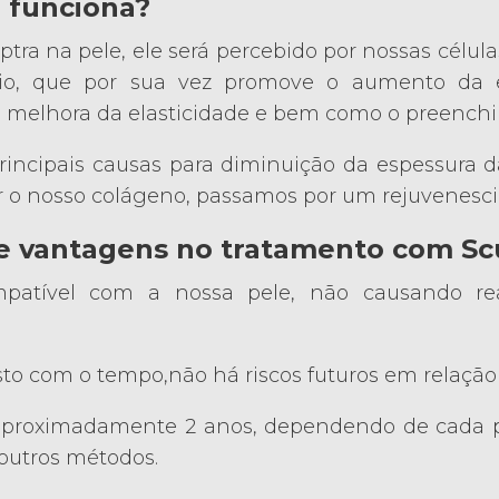
 funciona?
ptra na pele, ele será percebido por nossas célu
io, que por sua vez promove o aumento da 
melhora da elasticidade e bem como o preenchime
incipais causas para diminuição da espessura d
or o nosso colágeno, passamos por um rejuvenesc
 e vantagens no tratamento com Sc
mpatível com a nossa pele, não causando re
to com o tempo,não há riscos futuros em relação
aproximadamente 2 anos, dependendo de cada p
utros métodos.