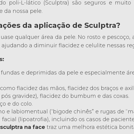
o poli-L-lático (Sculptra) são seguros e muito
e da nossa pele.
cações da aplicação de Sculptra?
uase qualquer área da pele. No rosto e pescoço, a
ajudando a diminuir flacidez e celulite nessas re
s:
undas e deprimidas da pele e especialmente área
como flacidez das mãos, flacidez dos braços e axil
pós gravidez), flacidez do bumbum e das coxas.
o e do colo.
 e labiomentual (“bigode chinês” e rugas de “ma
acial (lipoatrofia), incluindo os casos de pacien
O
sculptra na face
traz uma melhora estética bonita