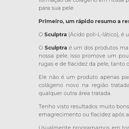
formação de colágeno em nossa pel
para sua pele.
Primeiro, um rápido resumo a res
O
Sculptra
(Ácido poli-L-lático), é
O
Sculptra
é um dos produtos mai
nossa pele. Isso promove um po
rugas e de flacidez da pele, tanto 
Ele não é um produto apenas p
colágeno novo na região tratad
qualquer outra área tratada.
Tenho visto resultados muito bons
emagrecimento ou flacidez após a 
Usualmente programamos em torno 