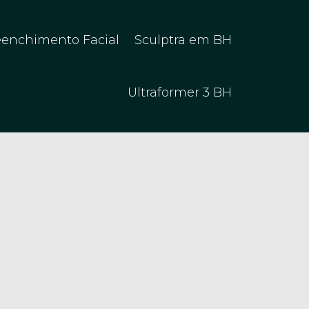
eenchimento Facial
Sculptra em BH
Ultraformer 3 BH