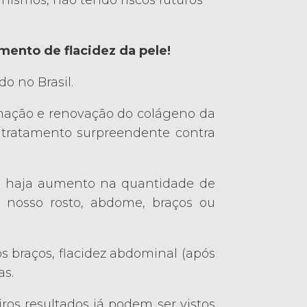
nismos, não tendo riscos futuros
mento de flacidez da pele!
o no Brasil.
mação e renovação do colágeno da
tratamento surpreendente contra
ue haja aumento na quantidade de
 nosso rosto, abdome, braços ou
s braços, flacidez abdominal (após
as.
os resultados já podem ser vistos